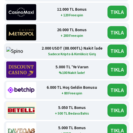
12.000 TL Bonus
TIKLA
+ 120 Freespin
20.000 TL Bonus
TIKLA
+ 200 Freespin
2.000 USDT (88.000TL) Nakit İade
TIKLA
Sadece Kripto & Kimliksiz Giriş
5.000 TL 'Ye Varan
TIKLA
%100 Nakit İade!
6.000 TL Hoş Geldin Bonusu
TIKLA
+ 80 Freespin
5.050 TL Bonus
TIKLA
+ 500 TL Bedava Bahis
5.000 TL Bonus
TIKLA