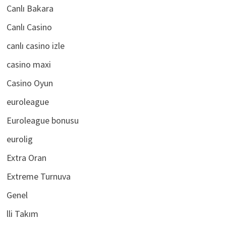
Canlı Bakara
Canlı Casino
canlı casino izle
casino maxi
Casino Oyun
euroleague
Euroleague bonusu
eurolig
Extra Oran
Extreme Turnuva
Genel
lli Takım