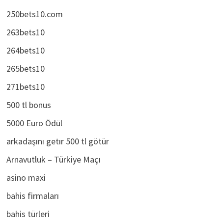
250bets10.com
263bets10
264bets10
265bets10
271bets10
500 tl bonus
5000 Euro Ödül
arkadaşını getır 500 tl götür
Arnavutluk – Türkiye Maçı
asino maxi
bahis firmaları
bahis türleri