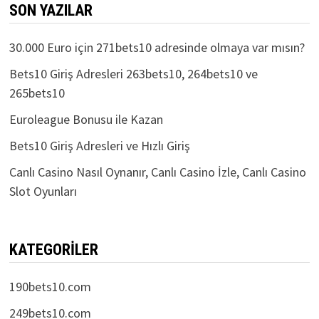
SON YAZILAR
30.000 Euro için 271bets10 adresinde olmaya var mısın?
Bets10 Giriş Adresleri 263bets10, 264bets10 ve
265bets10
Euroleague Bonusu ile Kazan
Bets10 Giriş Adresleri ve Hızlı Giriş
Canlı Casino Nasıl Oynanır, Canlı Casino İzle, Canlı Casino
Slot Oyunları
KATEGORILER
190bets10.com
249bets10.com