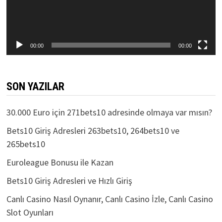
00:00
00:00
SON YAZILAR
30.000 Euro için 271bets10 adresinde olmaya var mısın?
Bets10 Giriş Adresleri 263bets10, 264bets10 ve
265bets10
Euroleague Bonusu ile Kazan
Bets10 Giriş Adresleri ve Hızlı Giriş
Canlı Casino Nasıl Oynanır, Canlı Casino İzle, Canlı Casino
Slot Oyunları