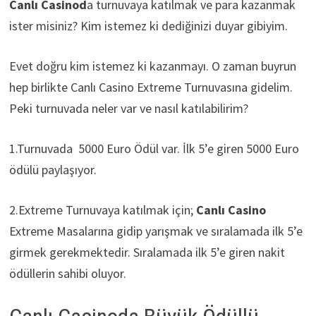
Canlı Casinod
a turnuvaya katılmak ve para kazanmak
ister misiniz? Kim istemez ki dediğinizi duyar gibiyim.
Evet doğru kim istemez ki kazanmayı. O zaman buyrun
hep birlikte Canlı Casino Extreme Turnuvasına gidelim.
Peki turnuvada neler var ve nasıl katılabilirim?
1.Turnuvada 5000 Euro Ödül var. İlk 5’e giren 5000 Euro
ödülü paylaşıyor.
2.Extreme Turnuvaya katılmak için;
Canlı Casino
Extreme Masalarına gidip yarışmak ve sıralamada ilk 5’e
girmek gerekmektedir. Sıralamada ilk 5’e giren nakit
ödüllerin sahibi oluyor.