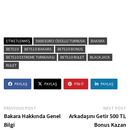
ETIKETLENMIŞ
5000 EURO ÖDÜLLÜ TURNUVA
BAKARA
BETS10
BETS10 BAKARA
BETS10 BONUS
BETS10 EXTREME TURNUVASI
BETS10 RULET
BLACKJACK
RULET
PAYLAŞ
PAYLAŞ
PIN IT
PAYLAŞ
Yazı
Previous
N
PREVIOUS POST
NEXT POST
post:
p
Bakara Hakkında Genel
Arkadaşını Getir 500 TL
gezinmesi
Bilgi
Bonus Kazan