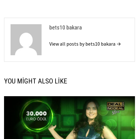
bets10 bakara
View all posts by bets10 bakara →
YOU MIGHT ALSO LIKE