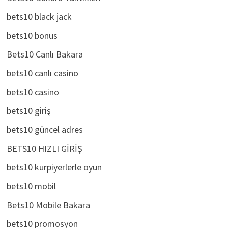
bets10 black jack
bets10 bonus
Bets10 Canlı Bakara
bets10 canlı casino
bets10 casino
bets10 giriş
bets10 güncel adres
BETS10 HIZLI GİRİŞ
bets10 kurpiyerlerle oyun
bets10 mobil
Bets10 Mobile Bakara
bets10 promosyon