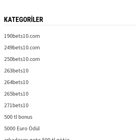
KATEGORILER
190bets10.com
249bets10.com
250bets10.com
263bets10
264bets10
265bets10
271bets10
500 tl bonus
5000 Euro Ödül
arkadaşını getır 500 tl götür