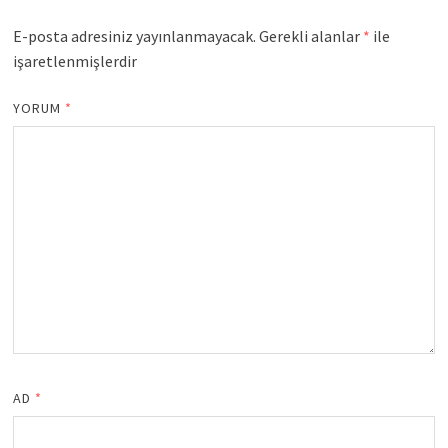
E-posta adresiniz yayınlanmayacak.
Gerekli alanlar
*
ile
işaretlenmişlerdir
YORUM
*
AD
*