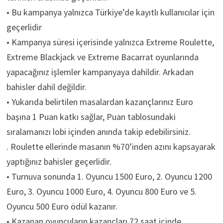
• Bu kampanya yalnızca Türkiye’de kayıtlı kullanıcılar için
geçerlidir
• Kampanya süresi içerisinde yalnızca Extreme Roulette,
Extreme Blackjack ve Extreme Bacarrat oyunlarında
yapacağınız işlemler kampanyaya dahildir. Arkadan
bahisler dahil değildir.
• Yukarıda belirtilen masalardan kazançlarınız Euro
başına 1 Puan katkı sağlar, Puan tablosundaki
sıralamanızı lobi içinden anında takip edebilirsiniz.
. Roulette ellerinde masanın %70’inden azını kapsayarak
yaptığınız bahisler geçerlidir.
• Turnuva sonunda 1. Oyuncu 1500 Euro, 2. Oyuncu 1200
Euro, 3. Oyuncu 1000 Euro, 4. Oyuncu 800 Euro ve 5.
Oyuncu 500 Euro ödül kazanır.
• Kazanan oyuncuların kazançları 72 saat içinde