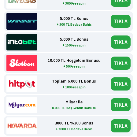
TIKLA
+ 300 Freespin
5.000 TL Bonus
TIKLA
+ 500 TL Bedava Bahis
5.000 TL Bonus
TIKLA
+ 150 Freespin
10.000 TL Hoşgeldin Bonusu
TIKLA
+ 50 Freespin
Toplam 6.000 TL Bonus
TIKLA
+ 100 Freespin
Milyar ile
TIKLA
8.000 TL Hoş Geldin Bonusu
3000 TL %300 Bonus
TIKLA
+ 3000 TL Bedava Bahis