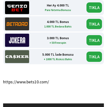
Her Ay 4.000 TL
TIKLA
Para Yatırma Bonusu
4.000 TL Bonus
TIKLA
1.000 TL Bedava Bahis
3.000 TL Bonus
TIKLA
+ 50 Freespin
5.000 TL İade Bonusu
TIKLA
+ 1000 TL Risksiz Bahis
https://www.bets10.com/
Video