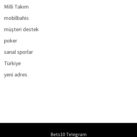
Milli Takım
mobilbahis
müşteri destek
poker
sanal sporlar
Türkiye
yeni adres
Bets10 Telegram