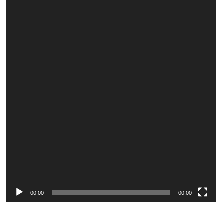
oynatıcı
00:00
00:00