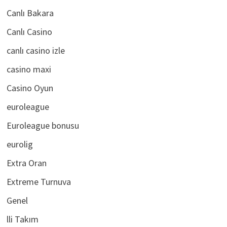
Canlı Bakara
Canlı Casino
canlı casino izle
casino maxi
Casino Oyun
euroleague
Euroleague bonusu
eurolig
Extra Oran
Extreme Turnuva
Genel
lli Takım