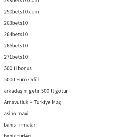
249bets10.com
250bets10.com
263bets10
264bets10
265bets10
271bets10
500 tl bonus
5000 Euro Ödül
arkadaşını getır 500 tl götür
Arnavutluk – Türkiye Maçı
asino maxi
bahis firmaları
bahis türleri