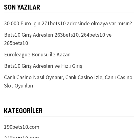
SON YAZILAR
30.000 Euro için 271bets10 adresinde olmaya var mısın?
Bets10 Giriş Adresleri 263bets10, 264bets10 ve
265bets10
Euroleague Bonusu ile Kazan
Bets10 Giriş Adresleri ve Hızlı Giriş
Canlı Casino Nasıl Oynanır, Canlı Casino İzle, Canlı Casino
Slot Oyunları
KATEGORILER
190bets10.com