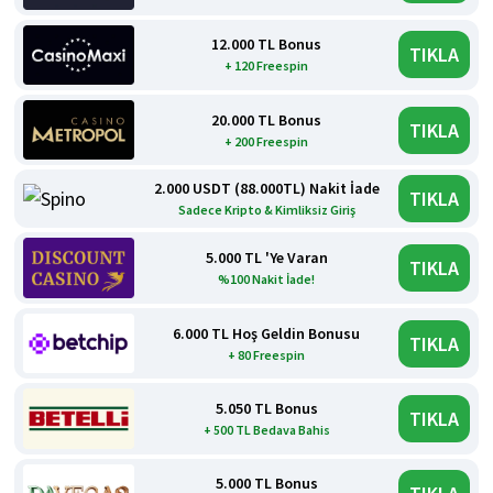
12.000 TL Bonus
TIKLA
+ 120 Freespin
20.000 TL Bonus
TIKLA
+ 200 Freespin
2.000 USDT (88.000TL) Nakit İade
TIKLA
Sadece Kripto & Kimliksiz Giriş
5.000 TL 'Ye Varan
TIKLA
%100 Nakit İade!
6.000 TL Hoş Geldin Bonusu
TIKLA
+ 80 Freespin
5.050 TL Bonus
TIKLA
+ 500 TL Bedava Bahis
5.000 TL Bonus