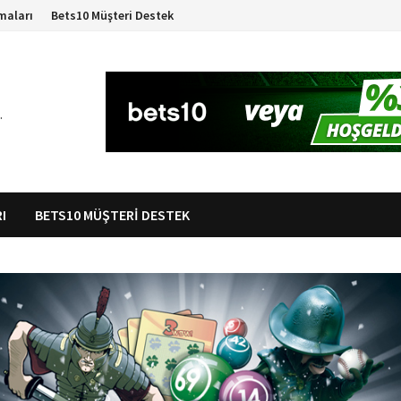
maları
Bets10 Müşteri Destek
.
I
BETS10 MÜŞTERI DESTEK