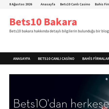
İçeriğe
8 Ağustos 2026
Anasayfa
Bets10 Canlı Casino
Bahis Fir
geç
Bets10 Bakara
Bets10 bakara hakkında detaylı bilgilerin bulunduğu bir blog
ANASAYFA
BETS10 CANLI CASINO
BAHIS FIRMALAR