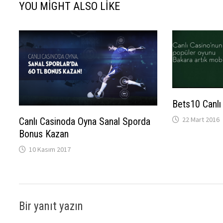
YOU MIGHT ALSO LIKE
Bets10 Canlı
22 Mart 2016
Canlı Casinoda Oyna Sanal Sporda
Bonus Kazan
10 Kasım 2017
Bir yanıt yazın