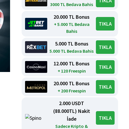
TIKLA
3000 TL Bedava Bahis
20.000 TL Bonus
TIKLA
+ 5.000 TL Bedava
Bahis
5.000 TL Bonus
TIKLA
5.000 TL Bedava Bahis
12.000 TL Bonus
TIKLA
+ 120 Freespin
20.000 TL Bonus
TIKLA
+ 200 Freespin
2.000 USDT
(88.000TL) Nakit
TIKLA
İade
Sadece Kripto &