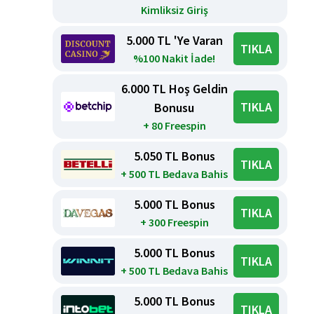
Kimliksiz Giriş
5.000 TL 'Ye Varan
TIKLA
%100 Nakit İade!
6.000 TL Hoş Geldin
TIKLA
Bonusu
+ 80 Freespin
5.050 TL Bonus
TIKLA
+ 500 TL Bedava Bahis
5.000 TL Bonus
TIKLA
+ 300 Freespin
5.000 TL Bonus
TIKLA
+ 500 TL Bedava Bahis
bi
5.000 TL Bonus
TIKLA