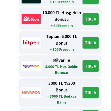
,
+ 150 Freespin
10.000 TL Hoşgeldin
TIKLA
Bonusu
+ 50 Freespin
Toplam 6.000 TL
TIKLA
Bonus
irkaç
+ 100 Freespin
erde
Milyar ile
TIKLA
8.000 TL Hoş Geldin
ç bir
Bonusu
3000 TL %300
ı ve
Bonus
TIKLA
+ 3000 TL Bedava
nı
Bahis