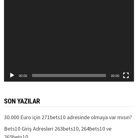
00:00
00:00
SON YAZILAR
30.000 Euro için 271bets10 adresinde olmaya var mısın?
Bets10 Giriş Adresleri 263bets10, 264bets10 ve