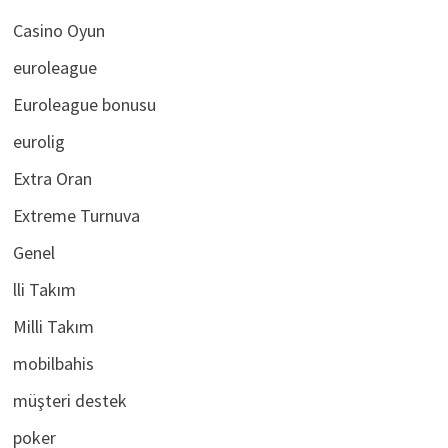
Casino Oyun
euroleague
Euroleague bonusu
eurolig
Extra Oran
Extreme Turnuva
Genel
lli Takım
Milli Takım
mobilbahis
müşteri destek
poker