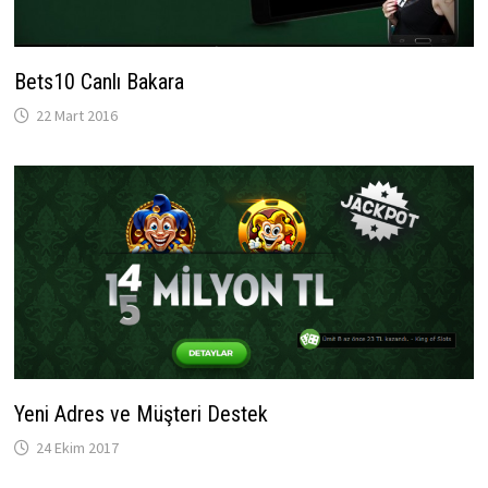
Bets10 Canlı Bakara
22 Mart 2016
Yeni Adres ve Müşteri Destek
24 Ekim 2017