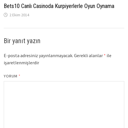
Bets10 Canlı Casinoda Kurpiyerlerle Oyun Oynama
2 Ekim 2014
Bir yanıt yazın
E-posta adresiniz yayınlanmayacak.
Gerekli alanlar
*
ile
işaretlenmişlerdir
YORUM
*