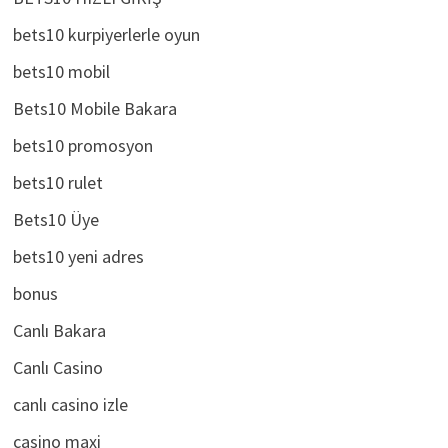
BETS10 HIZLI GİRİŞ
bets10 kurpiyerlerle oyun
bets10 mobil
Bets10 Mobile Bakara
bets10 promosyon
bets10 rulet
Bets10 Üye
bets10 yeni adres
bonus
Canlı Bakara
Canlı Casino
canlı casino izle
casino maxi