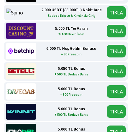
2.000 USDT (88.000TL) Nakit İade
TIKLA
Sadece Kripto & Kimliksiz Giriş
5.000 TL 'Ye Varan
TIKLA
%100 Nakit İade!
6.000 TL Hoş Geldin Bonusu
TIKLA
+ 80 Freespin
5.050 TL Bonus
TIKLA
+ 500 TL Bedava Bahis
5.000 TL Bonus
TIKLA
+ 300 Freespin
5.000 TL Bonus
TIKLA
+ 500 TL Bedava Bahis
5.000 TL Bonus
TIKLA