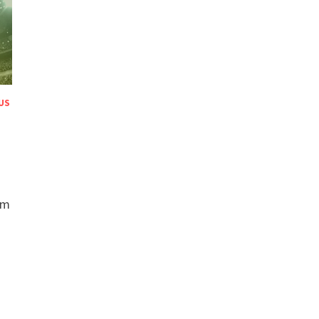
US
em