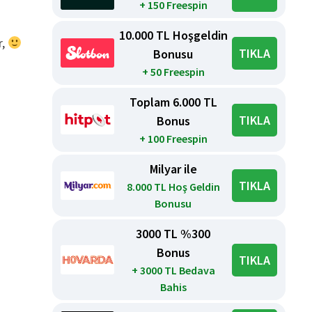
+ 150 Freespin
10.000 TL Hoşgeldin
r,
TIKLA
Bonusu
+ 50 Freespin
Toplam 6.000 TL
TIKLA
Bonus
+ 100 Freespin
Milyar ile
TIKLA
8.000 TL Hoş Geldin
Bonusu
3000 TL %300
Bonus
TIKLA
+ 3000 TL Bedava
Bahis