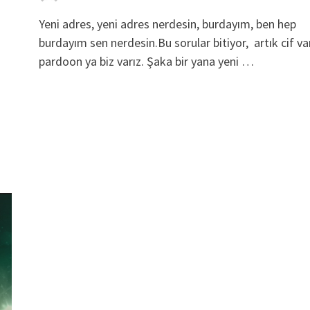
Yeni adres, yeni adres nerdesin, burdayım, ben hep
burdayım sen nerdesin.Bu sorular bitiyor, artık cif va
pardoon ya biz varız. Şaka bir yana yeni …