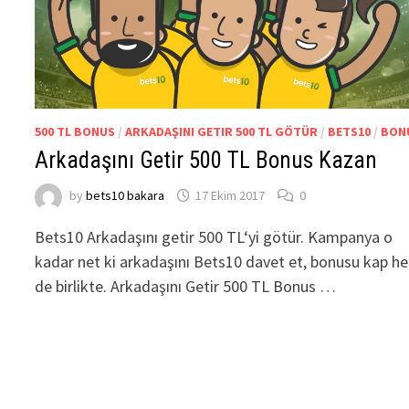
500 TL BONUS
/
ARKADAŞINI GETIR 500 TL GÖTÜR
/
BETS10
/
BON
Arkadaşını Getir 500 TL Bonus Kazan
by
bets10 bakara
17 Ekim 2017
0
Bets10 Arkadaşını getir 500 TL‘yi götür. Kampanya o
kadar net ki arkadaşını Bets10 davet et, bonusu kap h
de birlikte. Arkadaşını Getir 500 TL Bonus …