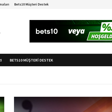
maları
Bets10 Müşteri Destek
.
I
BETS10 MÜŞTERI DESTEK