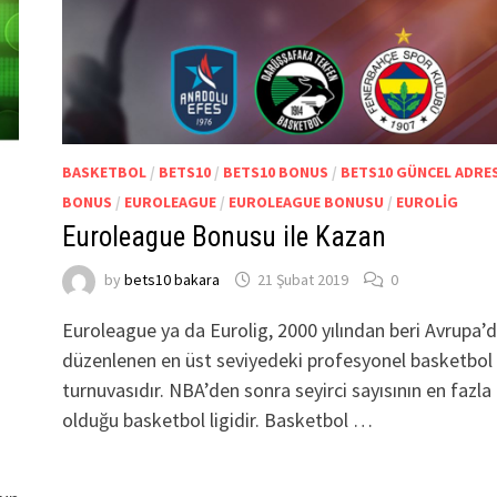
BASKETBOL
/
BETS10
/
BETS10 BONUS
/
BETS10 GÜNCEL ADRE
BONUS
/
EUROLEAGUE
/
EUROLEAGUE BONUSU
/
EUROLIG
Euroleague Bonusu ile Kazan
by
bets10 bakara
21 Şubat 2019
0
Euroleague ya da Eurolig, 2000 yılından beri Avrupa’
düzenlenen en üst seviyedeki profesyonel basketbol
turnuvasıdır. NBA’den sonra seyirci sayısının en fazla
olduğu basketbol ligidir. Basketbol …