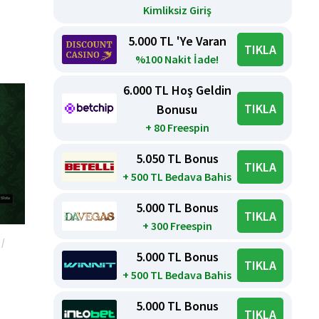
Kimliksiz Giriş
5.000 TL 'Ye Varan
TIKLA
%100 Nakit İade!
6.000 TL Hoş Geldin
TIKLA
Bonusu
+ 80 Freespin
5.050 TL Bonus
TIKLA
+ 500 TL Bedava Bahis
5.000 TL Bonus
TIKLA
+ 300 Freespin
/
5.000 TL Bonus
TIKLA
+ 500 TL Bedava Bahis
5.000 TL Bonus
TIKLA