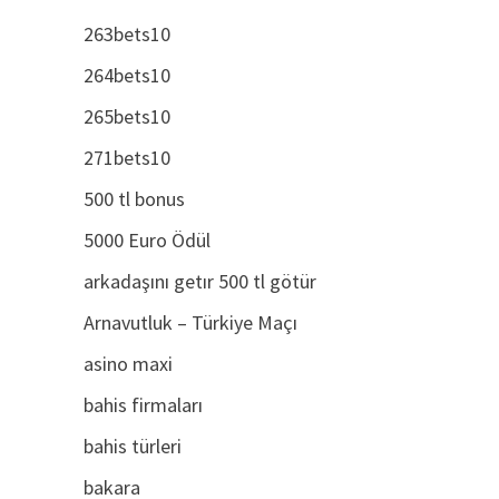
263bets10
264bets10
265bets10
271bets10
500 tl bonus
5000 Euro Ödül
arkadaşını getır 500 tl götür
Arnavutluk – Türkiye Maçı
asino maxi
bahis firmaları
bahis türleri
bakara