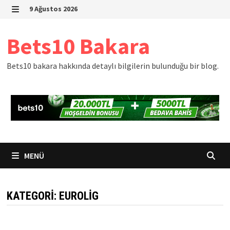
İçeriğe
9 Ağustos 2026
geç
MENÜ
Bets10 Bakara
Bets10 bakara hakkında detaylı bilgilerin bulunduğu bir blog.
MENÜ
KATEGORI:
EUROLIG