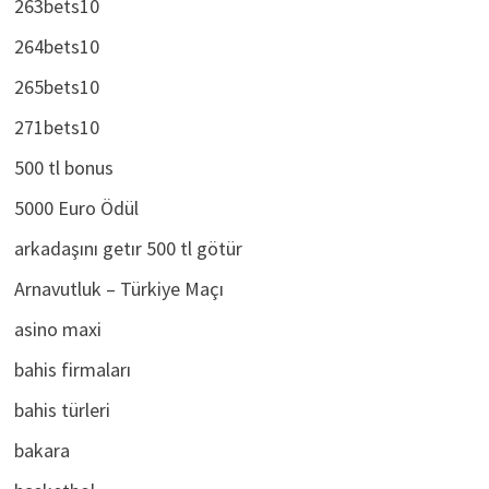
263bets10
264bets10
265bets10
271bets10
500 tl bonus
5000 Euro Ödül
arkadaşını getır 500 tl götür
Arnavutluk – Türkiye Maçı
asino maxi
bahis firmaları
bahis türleri
bakara