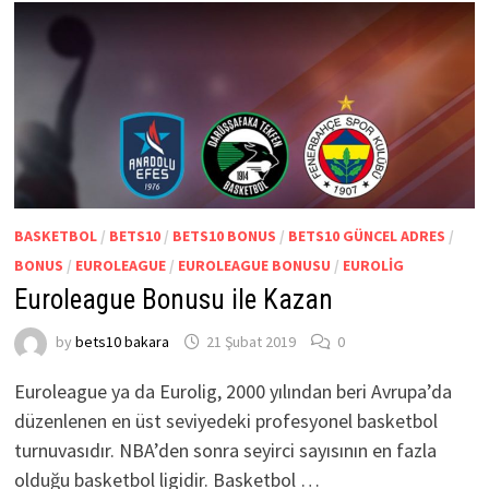
BASKETBOL
/
BETS10
/
BETS10 BONUS
/
BETS10 GÜNCEL ADRES
/
BONUS
/
EUROLEAGUE
/
EUROLEAGUE BONUSU
/
EUROLIG
Euroleague Bonusu ile Kazan
by
bets10 bakara
21 Şubat 2019
0
Euroleague ya da Eurolig, 2000 yılından beri Avrupa’da
düzenlenen en üst seviyedeki profesyonel basketbol
turnuvasıdır. NBA’den sonra seyirci sayısının en fazla
olduğu basketbol ligidir. Basketbol …