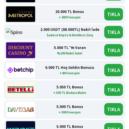
20.000 TL Bonus
TIKLA
+ 200 Freespin
2.000 USDT (88.000TL) Nakit İade
TIKLA
Sadece Kripto & Kimliksiz Giriş
5.000 TL 'Ye Varan
TIKLA
%100 Nakit İade!
6.000 TL Hoş Geldin Bonusu
TIKLA
+ 80 Freespin
5.050 TL Bonus
TIKLA
+ 500 TL Bedava Bahis
5.000 TL Bonus
TIKLA
+ 300 Freespin
5.000 TL Bonus