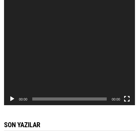
00:00
00:00
SON YAZILAR