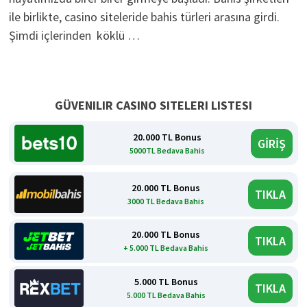
ile birlikte, casino siteleride bahis türleri arasına girdi.
Şimdi içlerinden köklü …
GÜVENILIR CASINO SITELERI LISTESI
20.000 TL Bonus
GİRİŞ
5000TL Bedava Bahis
20.000 TL Bonus
TIKLA
3000 TL Bedava Bahis
20.000 TL Bonus
TIKLA
+ 5.000 TL Bedava Bahis
5.000 TL Bonus
TIKLA
5.000 TL Bedava Bahis