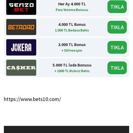
Her Ay 4.000 TL
TIKLA
Para Yatırma Bonusu
4.000 TL Bonus
TIKLA
1.000 TL Bedava Bahis
3.000 TL Bonus
TIKLA
+ 50 Freespin
5.000 TL İade Bonusu
TIKLA
+ 1000 TL Risksiz Bahis
https://www.bets10.com/
Video