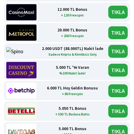
12.000 TL Bonus
TIKLA
+ 120 Freespin
20.000 TL Bonus
TIKLA
+ 200 Freespin
2.000 USDT (88.000TL) Nakit İade
TIKLA
Sadece Kripto & Kimliksiz Giriş
5.000 TL 'Ye Varan
TIKLA
%100 Nakit İade!
6.000 TL Hoş Geldin Bonusu
TIKLA
+ 80 Freespin
5.050 TL Bonus
TIKLA
+ 500 TL Bedava Bahis
5.000 TL Bonus
TIKLA