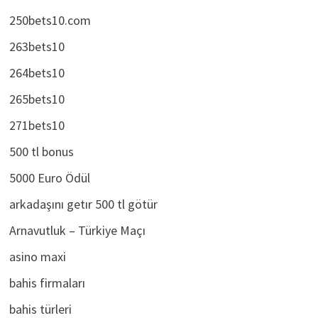
250bets10.com
263bets10
264bets10
265bets10
271bets10
500 tl bonus
5000 Euro Ödül
arkadaşını getır 500 tl götür
Arnavutluk – Türkiye Maçı
asino maxi
bahis firmaları
bahis türleri