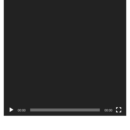
oynatıcı
00:00
00:00