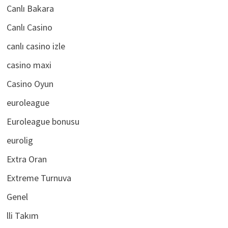
Canlı Bakara
Canlı Casino
canlı casino izle
casino maxi
Casino Oyun
euroleague
Euroleague bonusu
eurolig
Extra Oran
Extreme Turnuva
Genel
lli Takım