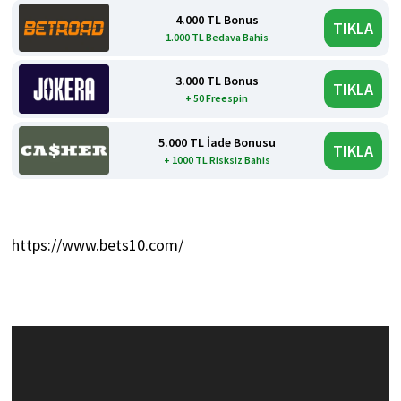
4.000 TL Bonus
TIKLA
1.000 TL Bedava Bahis
3.000 TL Bonus
TIKLA
+ 50 Freespin
5.000 TL İade Bonusu
TIKLA
+ 1000 TL Risksiz Bahis
https://www.bets10.com/
Video
oynatıcı