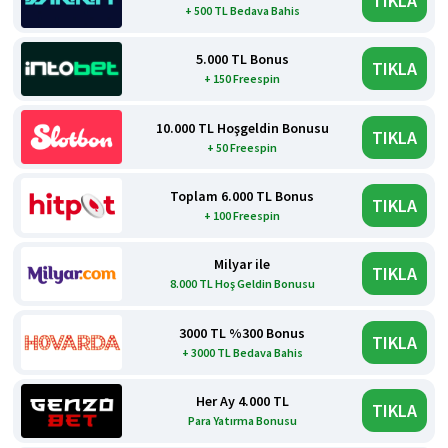
TIKLA
+ 500 TL Bedava Bahis
5.000 TL Bonus
TIKLA
+ 150 Freespin
10.000 TL Hoşgeldin Bonusu
TIKLA
+ 50 Freespin
Toplam 6.000 TL Bonus
TIKLA
+ 100 Freespin
Milyar ile
TIKLA
8.000 TL Hoş Geldin Bonusu
3000 TL %300 Bonus
TIKLA
+ 3000 TL Bedava Bahis
Her Ay 4.000 TL
TIKLA
Para Yatırma Bonusu