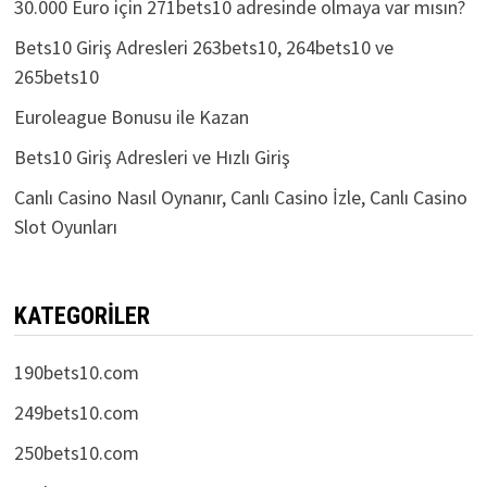
30.000 Euro için 271bets10 adresinde olmaya var mısın?
Bets10 Giriş Adresleri 263bets10, 264bets10 ve
265bets10
Euroleague Bonusu ile Kazan
Bets10 Giriş Adresleri ve Hızlı Giriş
Canlı Casino Nasıl Oynanır, Canlı Casino İzle, Canlı Casino
Slot Oyunları
KATEGORILER
190bets10.com
249bets10.com
250bets10.com