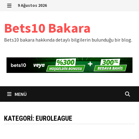
İçeriğe
9 Ağustos 2026
geç
MENÜ
Bets10 Bakara
Bets10 bakara hakkında detaylı bilgilerin bulunduğu bir blog.
MENÜ
KATEGORI:
EUROLEAGUE