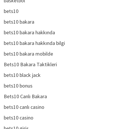
basketbol
bets10
bets10 bakara
bets10 bakara hakkında
bets10 bakara hakkında bilgi
bets10 bakara mobilde
Bets10 Bakara Taktikleri
bets10 black jack
bets10 bonus
Bets10 Canlı Bakara
bets10 canlı casino
bets10 casino
bets10 giriş