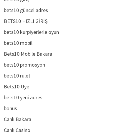
bets10 güncel adres
BETS10 HIZLI GİRİŞ
bets10 kurpiyerlerle oyun
bets10 mobil
Bets10 Mobile Bakara
bets10 promosyon
bets10 rulet
Bets10 Üye
bets10 yeni adres
bonus
Canlı Bakara
Canlı Casino