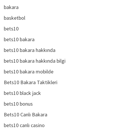
bakara
basketbol
bets10
bets10 bakara
bets10 bakara hakkında
bets10 bakara hakkında bilgi
bets10 bakara mobilde
Bets10 Bakara Taktikleri
bets10 black jack
bets10 bonus
Bets10 Canlı Bakara
bets10 canlı casino