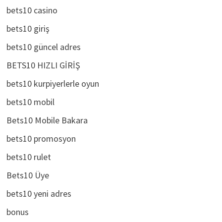
bets10 casino
bets10 giriş
bets10 güncel adres
BETS10 HIZLI GİRİŞ
bets10 kurpiyerlerle oyun
bets10 mobil
Bets10 Mobile Bakara
bets10 promosyon
bets10 rulet
Bets10 Üye
bets10 yeni adres
bonus