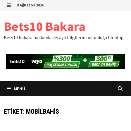
İçeriğe
9 Ağustos 2026
geç
MENÜ
Bets10 Bakara
Bets10 bakara hakkında detaylı bilgilerin bulunduğu bir blog.
MENÜ
ETIKET:
MOBILBAHIS