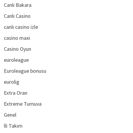
Canlı Bakara
Canlı Casino
canlı casino izle
casino maxi
Casino Oyun
euroleague
Euroleague bonusu
eurolig
Extra Oran
Extreme Turnuva
Genel
lli Takım