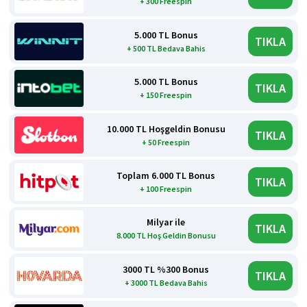
+ 300 Freespin
5.000 TL Bonus
TIKLA
+ 500 TL Bedava Bahis
5.000 TL Bonus
TIKLA
+ 150 Freespin
10.000 TL Hoşgeldin Bonusu
TIKLA
+ 50 Freespin
Toplam 6.000 TL Bonus
TIKLA
+ 100 Freespin
Milyar ile
TIKLA
8.000 TL Hoş Geldin Bonusu
3000 TL %300 Bonus
TIKLA
+ 3000 TL Bedava Bahis