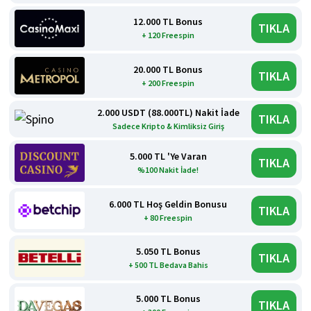
12.000 TL Bonus
TIKLA
+ 120 Freespin
20.000 TL Bonus
TIKLA
+ 200 Freespin
2.000 USDT (88.000TL) Nakit İade
TIKLA
Sadece Kripto & Kimliksiz Giriş
5.000 TL 'Ye Varan
TIKLA
%100 Nakit İade!
6.000 TL Hoş Geldin Bonusu
TIKLA
+ 80 Freespin
5.050 TL Bonus
TIKLA
+ 500 TL Bedava Bahis
5.000 TL Bonus
TIKLA